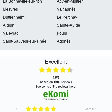
La Bonneville-sur-Iton
Acy-en-Multien
Mesvres
Valflaunès
Duttlenheim
Le Perchay
Aiglun
Sainte-Aulde
Valeyrac
Fouju
Saint-Sauveur-sur-Tinée
Agonès
Excellent
4.5/5
based on
1309
reviews
see some of the reviews here.
06.08.2026
05.08.2026