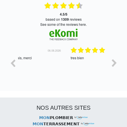
4.5/5
based on
1309
reviews
see some of the reviews here.
06.08.2026
05.08.2026
tres bien
Satisfait,
NOS AUTRES SITES
MON
PLOMBIER
MON
TERRASSEMENT