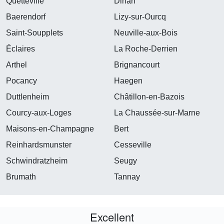
Quetteville
Dinan
Baerendorf
Lizy-sur-Ourcq
Saint-Soupplets
Neuville-aux-Bois
Éclaires
La Roche-Derrien
Arthel
Brignancourt
Pocancy
Haegen
Duttlenheim
Châtillon-en-Bazois
Courcy-aux-Loges
La Chaussée-sur-Marne
Maisons-en-Champagne
Bert
Reinhardsmunster
Cesseville
Schwindratzheim
Seugy
Brumath
Tannay
Excellent