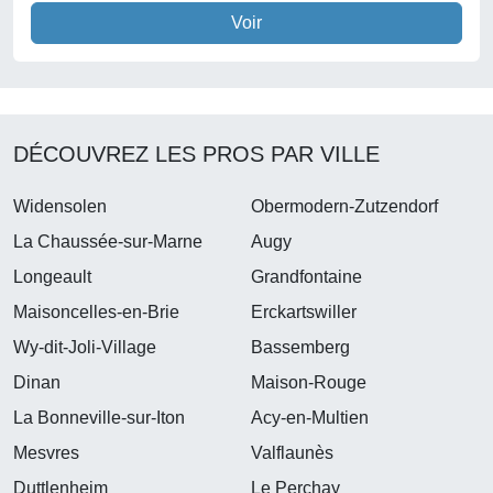
Voir
DÉCOUVREZ LES PROS PAR VILLE
Widensolen
Obermodern-Zutzendorf
La Chaussée-sur-Marne
Augy
Longeault
Grandfontaine
Maisoncelles-en-Brie
Erckartswiller
Wy-dit-Joli-Village
Bassemberg
Dinan
Maison-Rouge
La Bonneville-sur-Iton
Acy-en-Multien
Mesvres
Valflaunès
Duttlenheim
Le Perchay