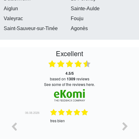
Aiglun
Sainte-Aulde
Valeyrac
Fouju
Saint-Sauveur-sur-Tinée
Agonès
Excellent
4.5/5
based on
1309
reviews
see some of the reviews here.
06.08.2026
05.08.2026
tres bien
Satisfait,