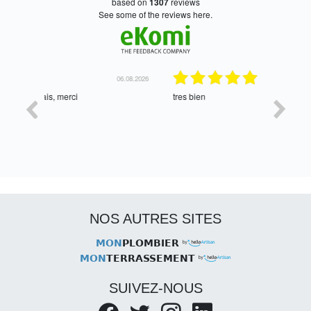
based on
1307
reviews
see some of the reviews here.
06.08.2026
05.08.2026
tres bien
Satisfait,
NOS AUTRES SITES
MON
PLOMBIER
MON
TERRASSEMENT
SUIVEZ-NOUS