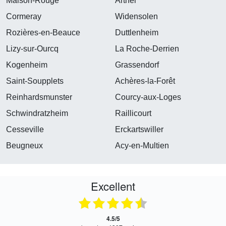
Maison-Rouge
Arthel
Cormeray
Widensolen
Rozières-en-Beauce
Duttlenheim
Lizy-sur-Ourcq
La Roche-Derrien
Kogenheim
Grassendorf
Saint-Soupplets
Achères-la-Forêt
Reinhardsmunster
Courcy-aux-Loges
Schwindratzheim
Raillicourt
Cesseville
Erckartswiller
Beugneux
Acy-en-Multien
Excellent
4.5/5