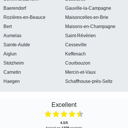
Baerendorf
Gauville-la-Campagne
Rozières-en-Beauce
Maisoncelles-en-Brie
Bert
Maisons-en-Champagne
Aumelas
Saint-Révérien
Sainte-Aulde
Cesseville
Aiglun
Keffenach
Stotzheim
Courbouzon
Carnetin
Mercin-et-Vaux
Haegen
Schaffhouse-près-Seltz
Excellent
4.5/5
based on
1309
reviews