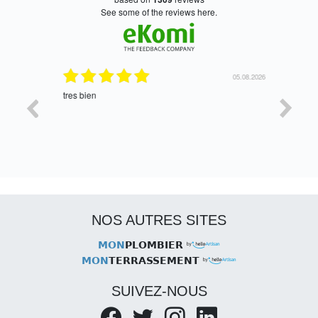
see some of the reviews here.
06.08.2026
05.08.2026
tres bien
Satisfait,
NOS AUTRES SITES
MON
PLOMBIER
MON
TERRASSEMENT
SUIVEZ-NOUS