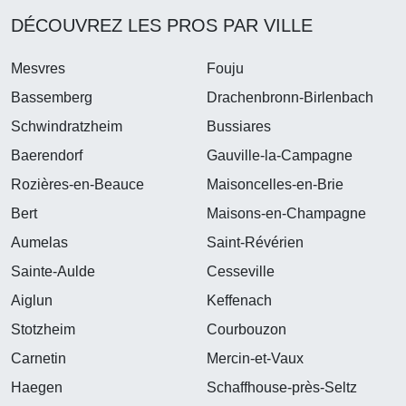
DÉCOUVREZ LES PROS PAR VILLE
Mesvres
Fouju
Bassemberg
Drachenbronn-Birlenbach
Schwindratzheim
Bussiares
Baerendorf
Gauville-la-Campagne
Rozières-en-Beauce
Maisoncelles-en-Brie
Bert
Maisons-en-Champagne
Aumelas
Saint-Révérien
Sainte-Aulde
Cesseville
Aiglun
Keffenach
Stotzheim
Courbouzon
Carnetin
Mercin-et-Vaux
Haegen
Schaffhouse-près-Seltz