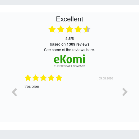
Excellent
4.5/5
based on
1309
reviews
see some of the reviews here.
06.08.2026
05.08.2026
tres bien
Satisfait,