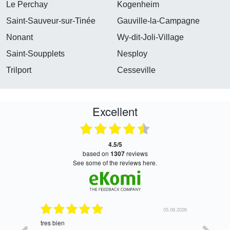
Le Perchay
Kogenheim
Saint-Sauveur-sur-Tinée
Gauville-la-Campagne
Nonant
Wy-dit-Joli-Village
Saint-Soupplets
Nesploy
Trilport
Cesseville
Excellent
4.5/5
based on
1307
reviews
see some of the reviews here.
06.08.2026
05.08.2026
tres bien
Satisfait,