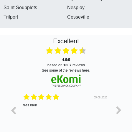
Saint-Soupplets
Nesploy
Trilport
Cesseville
Excellent
4.5/5
based on
1307
reviews
see some of the reviews here.
06.08.2026
05.08.2026
tres bien
Satisfait,