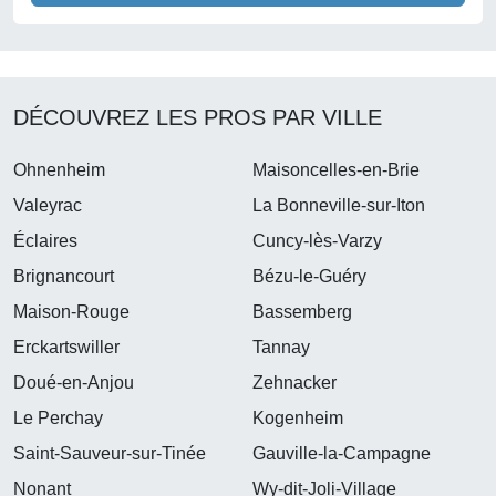
DÉCOUVREZ LES PROS PAR VILLE
Ohnenheim
Maisoncelles-en-Brie
Valeyrac
La Bonneville-sur-Iton
Éclaires
Cuncy-lès-Varzy
Brignancourt
Bézu-le-Guéry
Maison-Rouge
Bassemberg
Erckartswiller
Tannay
Doué-en-Anjou
Zehnacker
Le Perchay
Kogenheim
Saint-Sauveur-sur-Tinée
Gauville-la-Campagne
Nonant
Wy-dit-Joli-Village