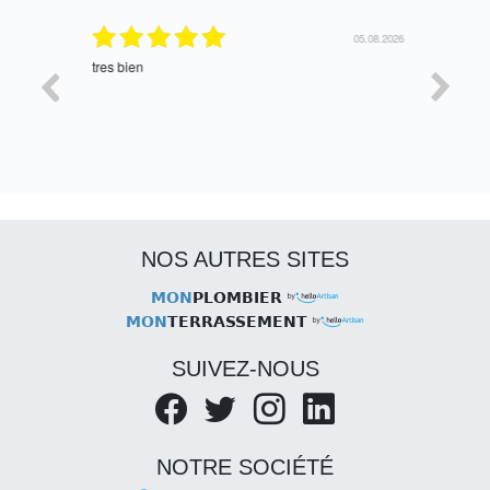
06.08.2026
05.08.2026
tres bien
Satisfait,
NOS AUTRES SITES
MON
PLOMBIER
MON
TERRASSEMENT
SUIVEZ-NOUS
NOTRE SOCIÉTÉ