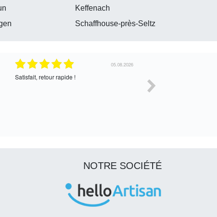
un
Keffenach
gen
Schaffhouse-près-Seltz
30.07.2026
Satisfait de l’échange, assez cordial. En
correcte
attente de la suite
NOTRE SOCIÉTÉ