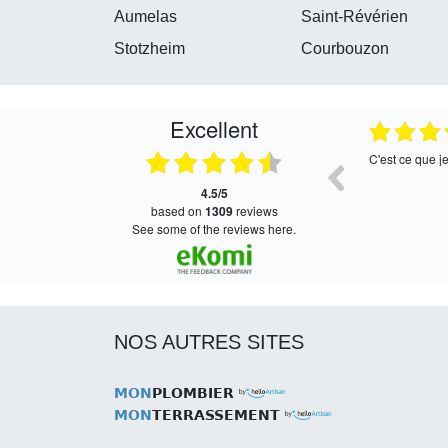
Aumelas
Saint-Révérien
Stotzheim
Courbouzon
Excellent
05.08.2026
05.08.2026
Satisfait, retour rapide !
Très bon servi
4.5/5
based on
1309
reviews
see some of the reviews here.
NOS AUTRES SITES
MON
PLOMBIER
MON
TERRASSEMENT