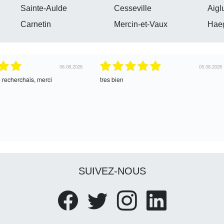
Sainte-Aulde
Cesseville
Aigl
Carnetin
Mercin-et-Vaux
Hae
04.08.2026
04.08.2026
ce !
oui, merci
SUIVEZ-NOUS