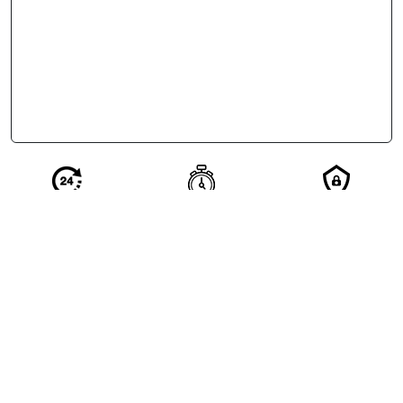
Réponse en 24
Votre demande
Vos
h de nos
qualifiée en 2
coordonnées
partenaires
minutes
restent
confidentielles
Excellent
4.5/5