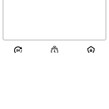
Réponse en 24
Votre demande
Vos
h de nos
qualifiée en 2
coordonnées
partenaires
minutes
restent
confidentielles
Excellent
4.5/5