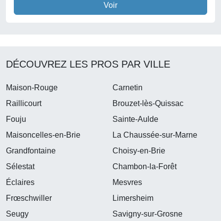
Voir
DÉCOUVREZ LES PROS PAR VILLE
Maison-Rouge
Carnetin
Raillicourt
Brouzet-lès-Quissac
Fouju
Sainte-Aulde
Maisoncelles-en-Brie
La Chaussée-sur-Marne
Grandfontaine
Choisy-en-Brie
Sélestat
Chambon-la-Forêt
Éclaires
Mesvres
Frœschwiller
Limersheim
Seugy
Savigny-sur-Grosne