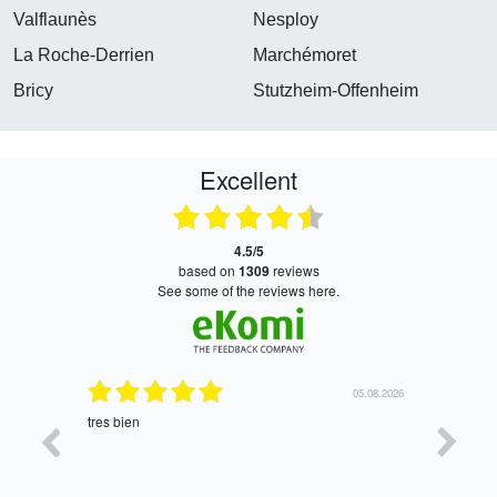
Valflaunès
Nesploy
La Roche-Derrien
Marchémoret
Bricy
Stutzheim-Offenheim
Excellent
4.5/5
based on
1309
reviews
see some of the reviews here.
06.08.2026
05.08.2026
tres bien
Satisfait,